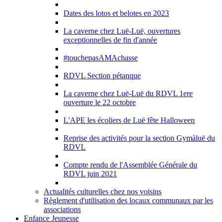
Dates des lotos et belotes en 2023
La caverne chez Luë-Luë, ouvertures
exceptionnelles de fin d'année
#touchepasAMAchasse
RDVL Section pétanque
La caverne chez Luë-Luë du RDVL 1ere
ouverture le 22 octobre
L'APE les écoliers de Luë fête Halloween
Reprise des activités pour la section Gymàluë du
RDVL
Compte rendu de l'Assemblée Générale du
RDVL juin 2021
Actualités culturelles chez nos voisins
Règlement d'utilisation des locaux communaux par les
associations
Enfance Jeunesse