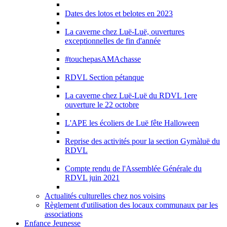
Dates des lotos et belotes en 2023
La caverne chez Luë-Luë, ouvertures
exceptionnelles de fin d'année
#touchepasAMAchasse
RDVL Section pétanque
La caverne chez Luë-Luë du RDVL 1ere
ouverture le 22 octobre
L'APE les écoliers de Luë fête Halloween
Reprise des activités pour la section Gymàluë du
RDVL
Compte rendu de l'Assemblée Générale du
RDVL juin 2021
Actualités culturelles chez nos voisins
Règlement d'utilisation des locaux communaux par les
associations
Enfance Jeunesse