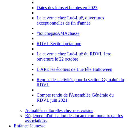
Dates des lotos et belotes en 2023
La caverne chez Luë-Luë, ouvertures
exceptionnelles de fin d'année
#touchepasAMAchasse
RDVL Section pétanque
La caverne chez Luë-Luë du RDVL 1ere
ouverture le 22 octobre
L'APE les écoliers de Luë fête Halloween
Reprise des activités pour la section Gymàluë du
RDVL
Compte rendu de l'Assemblée Générale du
RDVL juin 2021
Actualités culturelles chez nos voisins
Règlement d'utilisation des locaux communaux par les
associations
Enfance Jeunesse